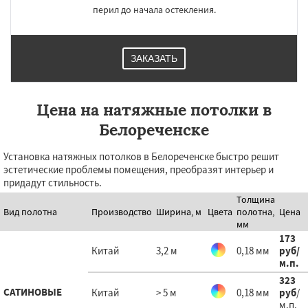
перил до начала остекления.
ЗАКАЗАТЬ
Цена на натяжные потолки в
Белореченске
Установка натяжных потолков в Белореченске быстро решит
эстетические проблемы помещения, преобразят интерьер и
придадут стильность.
Толщина
Вид полотна
Производство
Ширина, м
Цвета
полотна,
Цена
мм
173
Китай
3,2 м
0,18 мм
руб
/
м.п.
323
САТИНОВЫЕ
Китай
> 5 м
0,18 мм
руб
/
м.п.