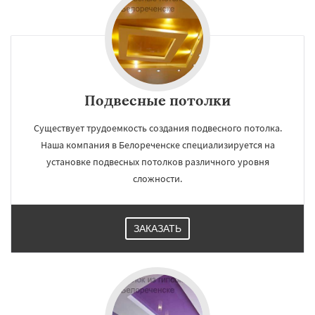
×
×
Работаем по
УЗНАТЬ ПОДРОБНЕЕ
Подвесные потолки
регионам
Существует трудоемкость создания подвесного потолка.
Наша компания в Белореченске специализируется на
Геленджик
Горячий Ключ
Гулькевичи
установке подвесных потолков различного уровня
Ейск
Кореновск
Краснодар
Кропоткин
сложности.
Крымск
Курганинск
Лабинск
Новокубанск
Новороссийск
Приморско-Ахтарск
Славянск-на-Кубани
Сочи
Темрюк
Тимашёвск
Тихорецк
Даю согласие на обработку персональных данных
ЗАКАЗАТЬ
Туапсе
Усть-Лабинск
Хадыженск