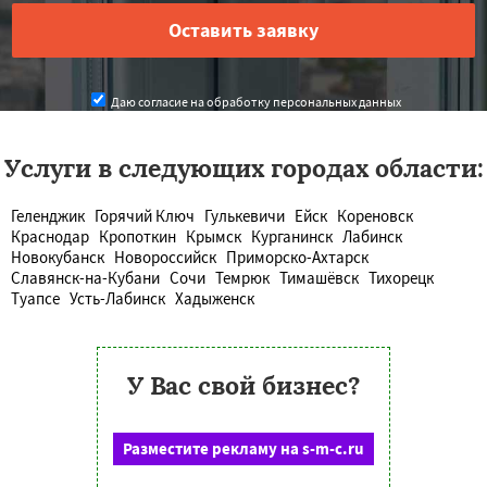
Даю согласие на обработку персональных данных
Услуги в следующих городах области:
Геленджик
Горячий Ключ
Гулькевичи
Ейск
Кореновск
Краснодар
Кропоткин
Крымск
Курганинск
Лабинск
Новокубанск
Новороссийск
Приморско-Ахтарск
Славянск-на-Кубани
Сочи
Темрюк
Тимашёвск
Тихорецк
Туапсе
Усть-Лабинск
Хадыженск
У Вас свой бизнес?
Разместите рекламу на s-m-c.ru