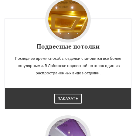
×
×
Работаем по
УЗНАТЬ ПОДРОБНЕЕ
Подвесные потолки
регионам
Последнее время способы отделки становятся все более
Новокубанск
Новороссийск
популярными. В Лабинске подвесной потолок один из
Приморско-Ахтарск
Славянск-на-Кубани
распространенных видов отделки.
Сочи
Темрюк
Тимашёвск
Тихорецк
Туапсе
Усть-Лабинск
Хадыженск
Даю согласие на обработку персональных данных
ЗАКАЗАТЬ