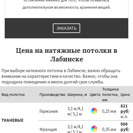
остекление именно для того, чтобы появилась
дополнительная возможность хранения вещей.
ЗАКАЗАТЬ
Цена на натяжные потолки в
Лабинске
При выборе натяжного потолка в Лабинске, важно обращать
внимание на характеристики и качество. Важно, чтобы она
подходила помещению и имела долгий срок службы.
Толщина
Вид полотна
Производство
Ширина, м
Цвета
полотна,
Цена
мм
821
3,1 м/4,1
Германия
0,25 мм
руб
/
м/ 5,1 м
м.п.
ТКАНЕВЫЕ
986
3,1 м/4,1
Франция
0,35 мм
руб
/
м/ 5,1 м