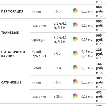
м.п.
860
ПЕРФОРАЦИЯ
Китай
> 5 м
0,18 мм
руб
/
м.п.
803
3,1 м/4,1
Германия
0,25 мм
руб
/
м/ 5,1 м
м.п.
ТКАНЕВЫЕ
965
3,1 м/4,1
Франция
0,35 мм
руб
/
м/ 5,1 м
м.п.
135
ПОТОЛОЧНЫЙ
Китай,
0,18 мм
> 5 м
руб
/
КАРНИЗ
Германия
0,25 мм
м.п.
166
Китай
3,2 м
0,18 мм
руб
/
м.п.
309
САТИНОВЫЕ
Китай
> 5 м
0,18 мм
руб
/
м.п.
432
Германия
3,25 м
0,18 мм
руб
/
м.п.