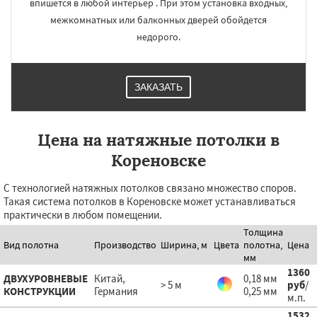
впишется в любой интерьер . При этом установка входных,
межкомнатных или балконных дверей обойдется
недорого.
ЗАКАЗАТЬ
Цена на натяжные потолки в
Кореновске
С технологией натяжных потолков связано множество споров.
Такая система потолков в Кореновске может устанавливаться
практически в любом помещении.
Толщина
Вид полотна
Производство
Ширина, м
Цвета
полотна,
Цена
мм
1360
ДВУХУРОВНЕВЫЕ
Китай,
0,18 мм
> 5 м
руб
/
КОНСТРУКЦИИ
Германия
0,25 мм
м.п.
1532