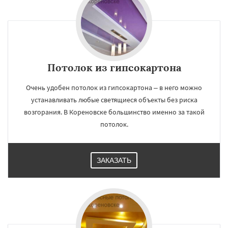
×
×
Потолок из гипсокартона
Работаем по
УЗНАТЬ ПОДРОБНЕЕ
регионам
Очень удобен потолок из гипсокартона – в него можно
устанавливать любые светящиеся объекты без риска
возгорания. В Кореновске большинство именно за такой
Краснодар
Кропоткин
Крымск
потолок.
Курганинск
Лабинск
Новокубанск
Новороссийск
Приморско-Ахтарск
Славянск-на-Кубани
Сочи
Темрюк
Тимашёвск
Тихорецк
Туапсе
ЗАКАЗАТЬ
Усть-Лабинск
Хадыженск
Даю согласие на обработку персональных данных