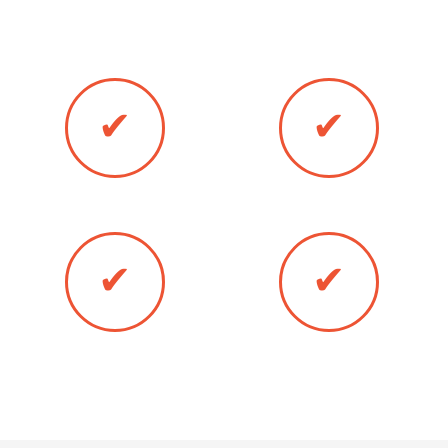
двери в Приморско-Ахтарске любым
удобным для Вас методом:
✔
✔
Оплата наличными
Банковская карта
✔
✔
Оплата онлайн
Безналичный расчёт