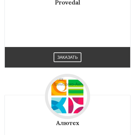
Provedal
Выбрав и установив окна Provedal профиль в Приморско-
Ахтарске, можно не беспокоиться о пожаробезопасности.
Если возникнет возгорание рядом с квартирой,
конструкция не пропустит пламя внутрь.
ЗАКАЗАТЬ
Алютех
Панорамные конструкции профиля Алютех применяются