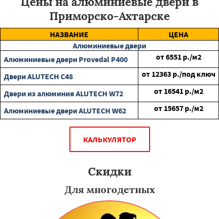
Цены на алюминиевые двери в
Приморско-Ахтарске
НАЗВАНИЕ
ЦЕНА
Алюминиевые двери
от
6551
р./м2
Алюминиевые двери Provedal P400
от
12363
р./под ключ
Двери ALUTECH С48
от
16541
р./м2
Двери из алюминия ALUTECH W72
от
15657
р./м2
Алюминиевые двери ALUTECH W62
КАЛЬКУЛЯТОР
Скидки
Для многодетных