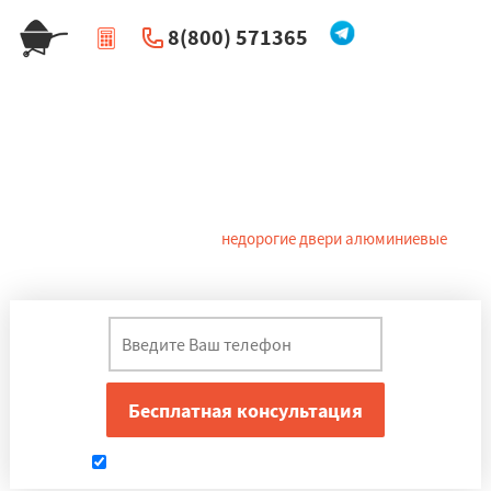
8(800) 571365
|
Перезвоните мне
Алюминиевые двери в
Приморско-Ахтарске
Современные производители в Приморско-Ахтарске предлагают
большой выбор входных
недорогие двери алюминиевые
.
Входные двери из алюминия относятся к категории
экологически чистых и долговечных изделий.
Даю согласие на обработку персональных данных