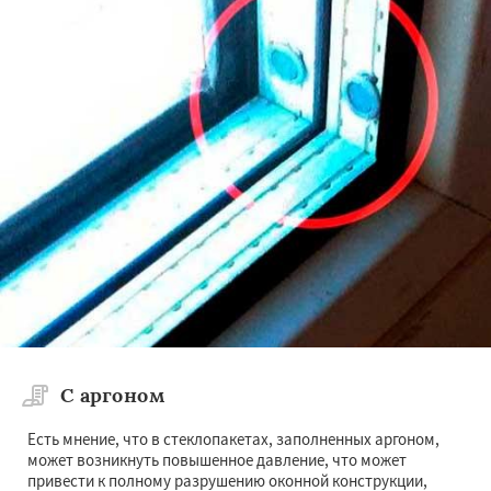
×
×
Работаем по
регионам
Славянск-на-Кубани
Сочи
Темрюк
Тимашёвск
Тихорецк
Туапсе
Усть-Лабинск
Хадыженск
Даю согласие на обработку персональных данных
С аргоном
Есть мнение, что в стеклопакетах, заполненных аргоном,
может возникнуть повышенное давление, что может
привести к полному разрушению оконной конструкции,