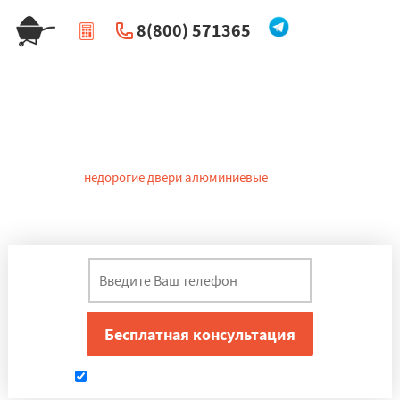
8(800) 571365
|
Перезвоните мне
Алюминиевые двери в
Курганинске
Спрос
недорогие двери алюминиевые
обеспечивают
технические и эстетические характеристики. Покупатели в
Курганинске отдают предпочтение именно им. Эти полотна
обеспечивают надежную защиту имущества .
Даю согласие на обработку персональных данных