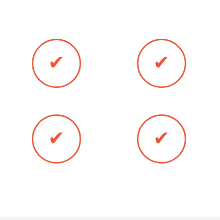
двери в Курганинске любым удобным
для Вас методом:
✔
✔
Оплата онлайн
Оплата наличными
✔
✔
Банковская карта
Безналичный расчёт