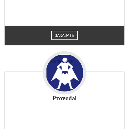
от Schuco набирают свою популярность в Курганинске с
каждым годом. Это минимальное техническое
обслуживание и долгий срок службы
ЗАКАЗАТЬ
Provedal
Конструкция Provedal профиль имеет небольшой вес. Она
не давит на стены и плиты, поэтому ее можно
устанавливать в старых домах.Подходит для домов в