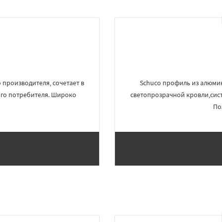
 производителя, сочетает в
Schuco профиль из алюмин
ого потребителя. Широко
светопрозрачной кровли,сис
По
×
×
м по
УЗНАТЬ ПОДРОБНЕЕ
нам
дыженск