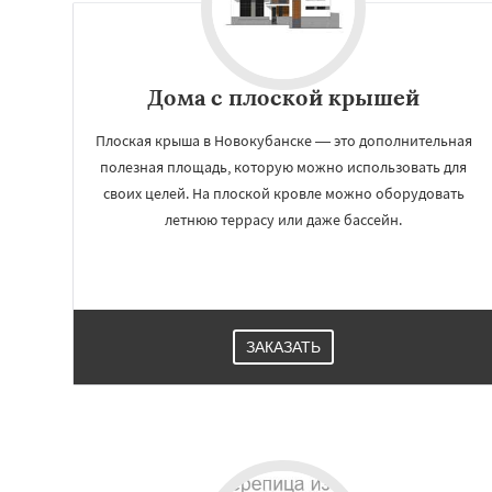
Дома с плоской крышей
Плоская крыша в Новокубанске — это дополнительная
полезная площадь, которую можно использовать для
своих целей. На плоской кровле можно оборудовать
летнюю террасу или даже бассейн.
Работае
регио
ЗАКАЗАТЬ
Новороссийск
П
Славянск-на-Куб
Тимашёвск
Тихо
Усть-Лабинск
Ха