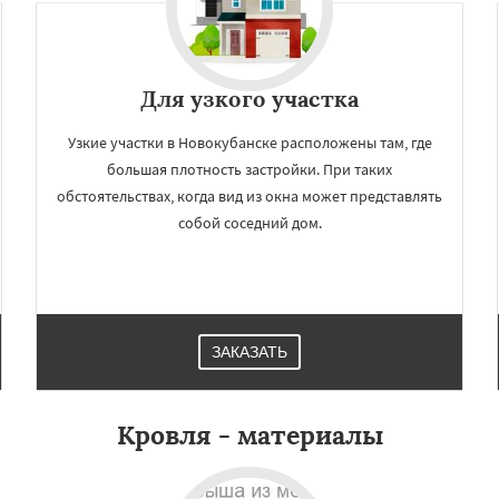
Для узкого участка
Узкие участки в Новокубанске расположены там, где
большая плотность застройки. При таких
обстоятельствах, когда вид из окна может представлять
собой соседний дом.
×
×
м по
УЗНАТЬ ПОДРОБНЕЕ
нам
ЗАКАЗАТЬ
риморско-Ахтарск
ани
Сочи
Темрюк
Кровля - материалы
рецк
Туапсе
дыженск